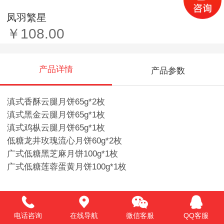
凤羽繁星
￥108.00
产品详情
产品参数
滇式香酥云腿月饼65g*2枚
滇式黑金云腿月饼65g*1枚
滇式鸡枞云腿月饼65g*1枚
低糖龙井玫瑰流心月饼60g*2枚
广式低糖黑芝麻月饼100g*1枚
广式低糖莲蓉蛋黄月饼100g*1枚
推荐产品
电话咨询
在线导航
微信客服
QQ客服