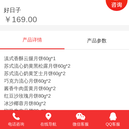
好日子
￥169.00
产品详情
产品参数
滇式香酥云腿月饼60g*1
苏式流心奶黄黑松露月饼60g*2
苏式流心奶黄芝士月饼60g*2
巧克力流心月饼60g*2
酱香牛肉蛋黄月饼60g*2
红豆沙玫瑰月饼80g*2
冰沙椰蓉月饼80g*2
椒盐牛肉月饼80g*3
电话咨询
在线导航
微信客服
QQ客服