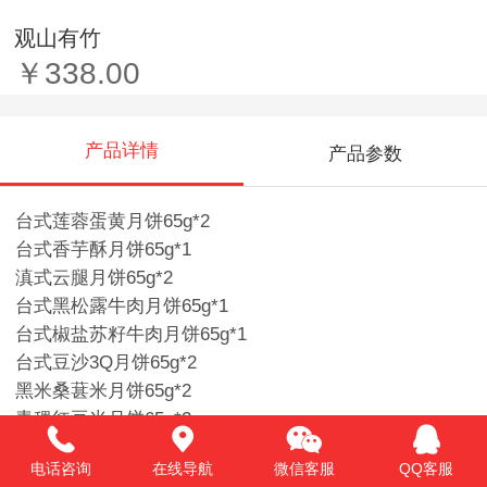
观山有竹
￥338.00
产品详情
产品参数
台式莲蓉蛋黄月饼65g*2
台式香芋酥月饼65g*1
滇式云腿月饼65g*2
台式黑松露牛肉月饼65g*1
台式椒盐苏籽牛肉月饼65g*1
台式豆沙3Q月饼65g*2
黑米桑葚米月饼65g*2
青稞红豆米月饼65g*2
台式卤肉月饼65g*1
电话咨询
在线导航
微信客服
QQ客服