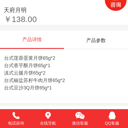
天府月明
￥138.00
产品详情
产品参数
台式莲蓉蛋黄月饼65g*2
台式香芋酥月饼65g*1
滇式云腿月饼65g*2
台式椒盐苏籽牛肉月饼65g*2
台式豆沙3Q月饼65g*1
推荐产品
电话咨询
在线导航
微信客服
QQ客服