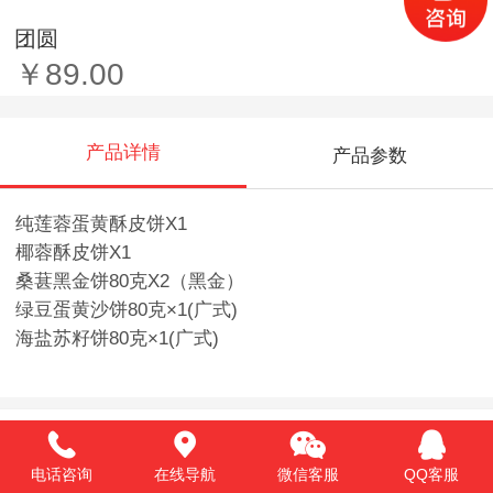
团圆
￥89.00
产品详情
产品参数
纯莲蓉蛋黄酥皮饼X1
椰蓉酥皮饼X1
桑葚黑金饼80克X2（黑金）
绿豆蛋黄沙饼80克×1(广式)
海盐苏籽饼80克×1(广式)
推荐产品
电话咨询
在线导航
微信客服
QQ客服