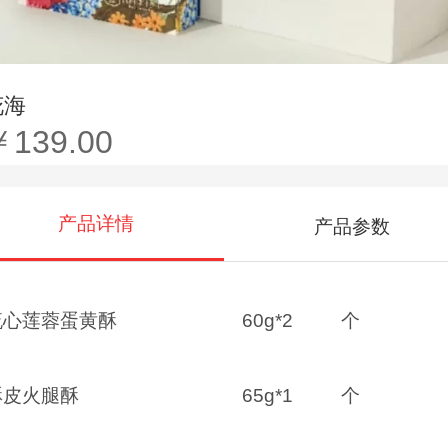
花海
￥139.00
产品详情
产品参数
流心莲蓉蛋黄酥
60g*2
个
酥皮火腿酥
65g*1
个