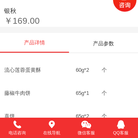
银秋
￥169.00
产品详情
产品参数
流心莲蓉蛋黄酥
60g*2
个
藤椒牛肉饼
65g*1
个
喜饼
65g*2
个
470g
电话咨询
在线导航
微信客服
QQ客服