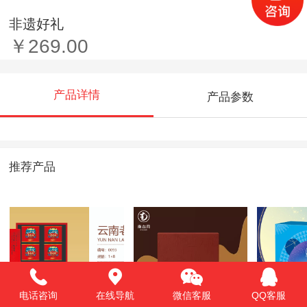
非遗好礼
￥269.00
产品详情
产品参数
推荐产品
电话咨询
在线导航
微信客服
QQ客服
云南老味道
望云中秋礼盒
秋悦潮