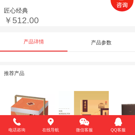
匠心经典
￥512.00
产品详情
产品参数
推荐产品
电话咨询
在线导航
微信客服
QQ客服
锦月臻礼
非遗好礼
致远中