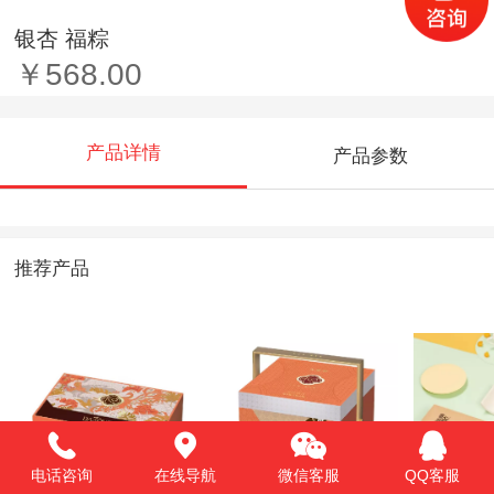
银杏 福粽
￥568.00
产品详情
产品参数
推荐产品
电话咨询
在线导航
微信客服
QQ客服
月照清风
锦月臻礼
八枚蛋