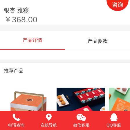
银杏 雅粽
￥368.00
产品详情
产品参数
推荐产品
电话咨询
在线导航
微信客服
QQ客服
锦月臻礼
有戏儿
匠心喜