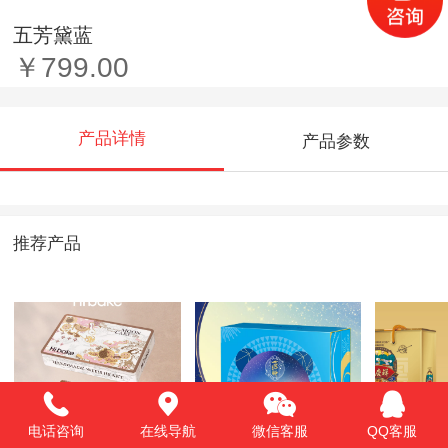
五芳黛蓝
￥799.00
产品详情
产品参数
推荐产品
电话咨询
在线导航
微信客服
QQ客服
松间丹若
秋悦潮品
团圆吉