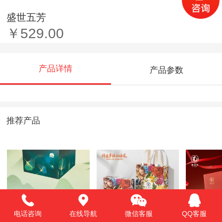
盛世五芳
￥529.00
产品详情
产品参数
推荐产品
电话咨询
在线导航
微信客服
QQ客服
银杏 福粽
花海
团圆